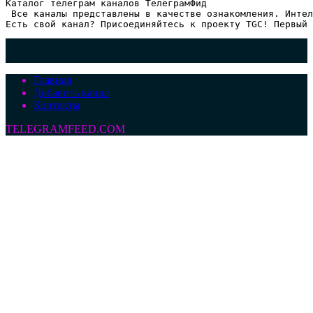
Каталог телеграм каналов ТелеграмФид

 Все каналы представлены в качестве ознакомления. Интел
Есть свой канал? Присоединяйтесь к проекту TGC! Первый 
Главная
Добавить канал
Контакты
TELEGRAMFEED.COM